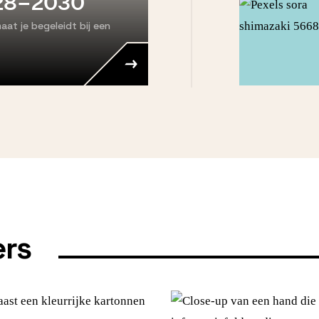
028–2030
aat je begeleidt bij een
ers