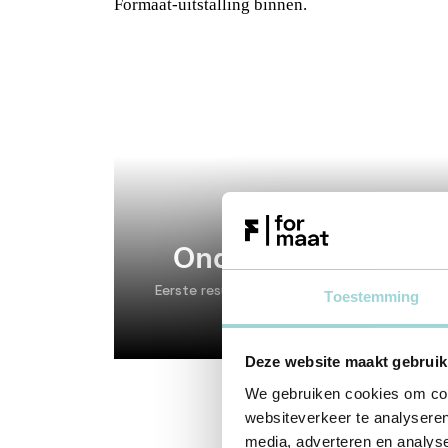
Onderzoekstraject
Eerste resultaten: Vijf bepalende factoren 
Toestemming
Deze website maakt gebruik
We gebruiken cookies om cont
websiteverkeer te analyseren
media, adverteren en analys