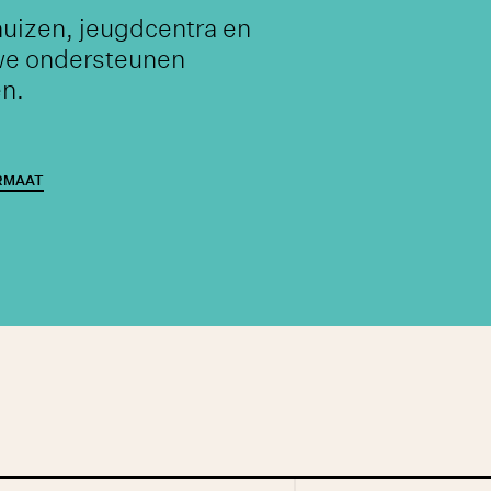
huizen, jeugdcentra en
 we ondersteunen
en.
RMAAT