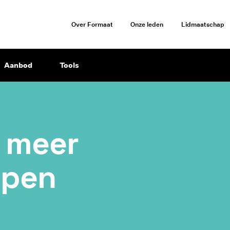
Over Formaat
Onze leden
Lidmaatschap
Aanbod
Tools
r
meer
open