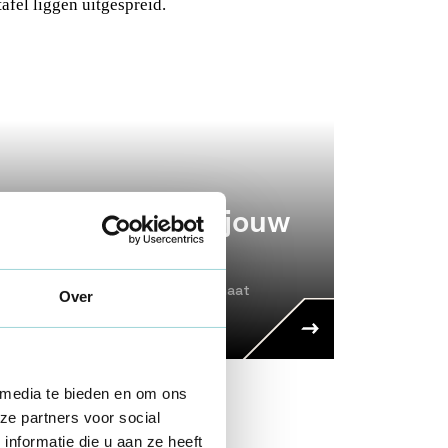
en jeugdwerk in jouw
d of gemeente
dersteuningsmogelijkheden van Formaat
Over
 media te bieden en om ons
ze partners voor social
nformatie die u aan ze heeft