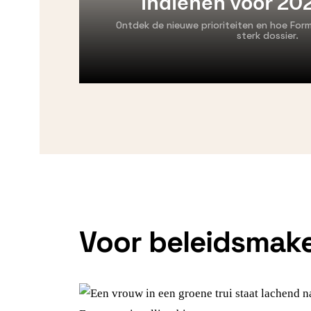
indienen voor 2
Ontdek de nieuwe prioriteiten en hoe Form
sterk dossier.
Voor beleidsmak