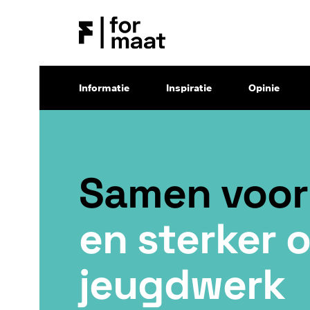
Informatie
Inspiratie
Opinie
Samen voo
en sterker 
jeugdwerk