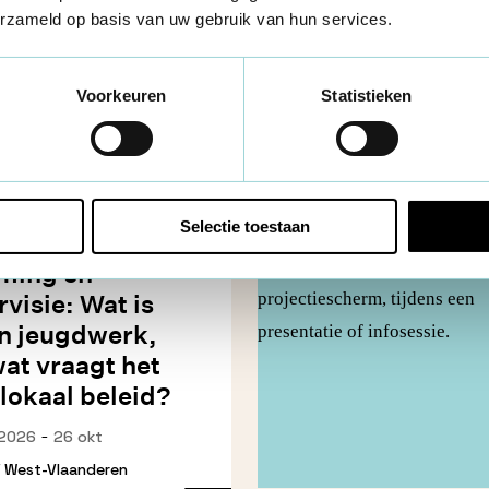
erzameld op basis van uw gebruik van hun services.
Voorkeuren
Statistieken
Selectie toestaan
ming en
rvisie: Wat is
n jeugdwerk,
wat vraagt het
 lokaal beleid?
-
 2026
26 okt
/
West-Vlaanderen