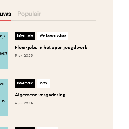
euws
Populair
Informatie
Werkgeverschap
Flexi-jobs in het open jeugdwerk
5 jun 2026
Informatie
VZW
Algemene vergadering
4 jun 2024