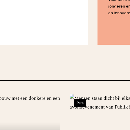
jongeren e
en innover
Pers