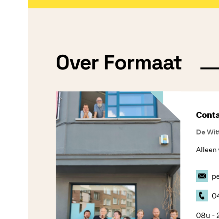
Over Formaat
Cont
De Wit
Alleen 
p
0
08u - 