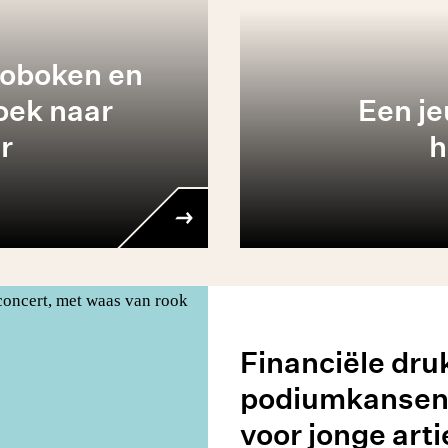
oboken en
oek naar
Een je
r
h
Financiële dru
podiumkansen 
voor jonge art