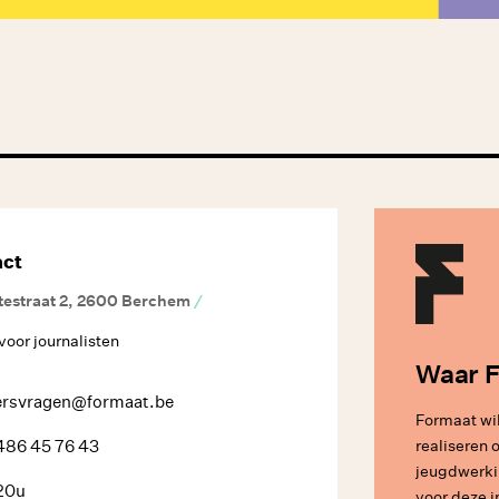
act
testraat 2, 2600 Berchem
/
voor journalisten
Waar F
ersvragen@formaat.be
Formaat wil
realiseren
486 45 76 43
jeugdwerkin
20u
voor deze i