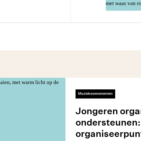
Muziekevenementen
Jongeren organ
ondersteunen:
organiseerpunte