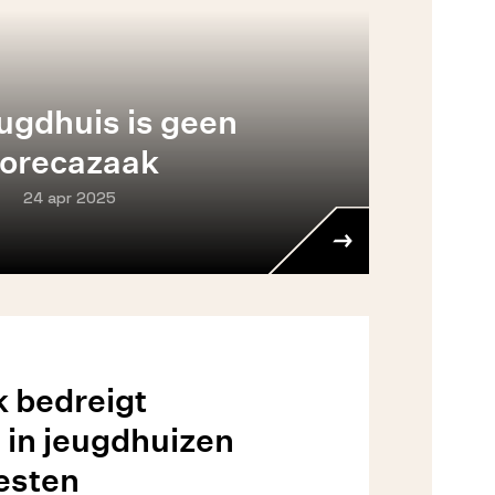
ugdhuis is geen
orecazaak
24 apr 2025
k bedreigt
in jeugdhuizen
iesten