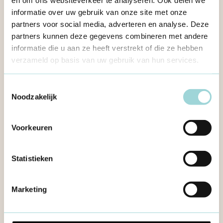
informatie over uw gebruik van onze site met onze
partners voor social media, adverteren en analyse. Deze
Complex B
partners kunnen deze gegevens combineren met andere
informatie die u aan ze heeft verstrekt of die ze hebben
barelstraat 111
2880 Bornem
verzameld op basis van uw gebruik van hun services.
Toestemmingsselectie
Noodzakelijk
Voorkeuren
Statistieken
Marketing
vzw GIRL (BRAVE)