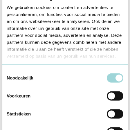
We gebruiken cookies om content en advertenties te
personaliseren, om functies voor social media te bieden
RaaT van Formaat
en om ons websiteverkeer te analyseren. Ook delen we
informatie over uw gebruik van onze site met onze
Als vrijwilliger kan je ook terecht bij de RaaT van Formaat.
partners voor social media, adverteren en analyse. Deze
Die RaaT geeft advies aan de raad van bestuur of directie.
partners kunnen deze gegevens combineren met andere
De RaaT bestaat uit enthousiaste jongeren uit onze open
informatie die u aan ze heeft verstrekt of die ze hebben
jeugdwerkinitiatieven. Hier vertegenwoordig je niet alleen
verzameld op basis van uw gebruik van hun services.
je eigen initiatief maar ook honderden anderen.
Toestemmingsselectie
Noodzakelijk
MEER WETEN?
Voorkeuren
Statistieken