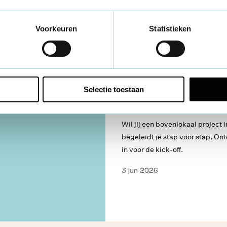
Voorkeuren
Statistieken
Aanbod & Activiteiten
Bovenlokaa
Bovenlokaal j
Selectie toestaan
indienen voor
Wil jij een bovenlokaal projec
begeleidt je stap voor stap. Ont
in voor de kick-off.
3 jun 2026