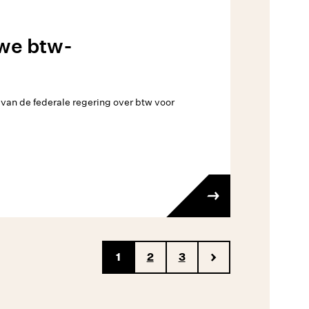
we btw-
van de federale regering over btw voor
1
2
3