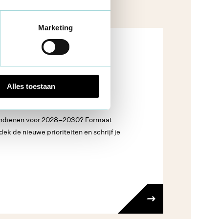
Marketing
l jeugdwerk
eugdwerk:
Alles toestaan
 2028–2030
t indienen voor 2028–2030? Formaat
dek de nieuwe prioriteiten en schrijf je