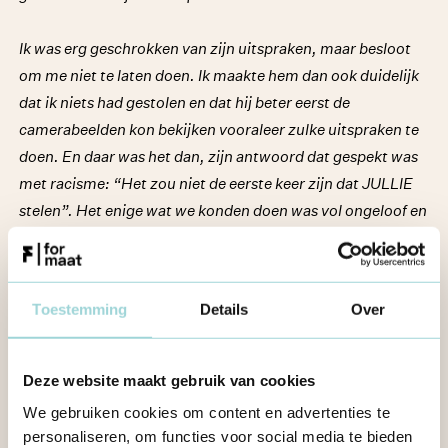
Ik was erg geschrokken van zijn uitspraken, maar besloot
om me niet te laten doen. Ik maakte hem dan ook duidelijk
dat ik niets had gestolen en dat hij beter eerst de
camerabeelden kon bekijken vooraleer zulke uitspraken te
doen. En daar was het dan, zijn antwoord dat gespekt was
met racisme: “Het zou niet de eerste keer zijn dat JULLIE
stelen”. Het enige wat we konden doen was vol ongeloof en
frustratie de winkel uitstappen..."
Toestemming
Details
Over
Maak het bespreekbaar
Deze website maakt gebruik van cookies
Wil je als open jeugdwerking aan de slag met racisme en
discriminatie bespreekbaar maken? De
toolbox van
We gebruiken cookies om content en advertenties te
Jeugdwerk tegen Racisme
biedt tools en methodieken op
personaliseren, om functies voor social media te bieden