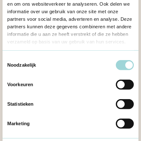
en om ons websiteverkeer te analyseren. Ook delen we
maat van jeugdwerkers, per leeftijd, thema of niveau.
informatie over uw gebruik van onze site met onze
partners voor social media, adverteren en analyse. Deze
partners kunnen deze gegevens combineren met andere
Illustratie: Flore Deman
informatie die u aan ze heeft verstrekt of die ze hebben
verzameld op basis van uw gebruik van hun services.
Getuigenis uit 2020
Toestemmingsselectie
Noodzakelijk
Voorkeuren
Neem contact op:
De Wittestraat 2, 2600 Berchem
Statistieken
vraaghet@formaat.be
Marketing
03 226 40 83
Bereikbaar op ma-vrij van 10-16u