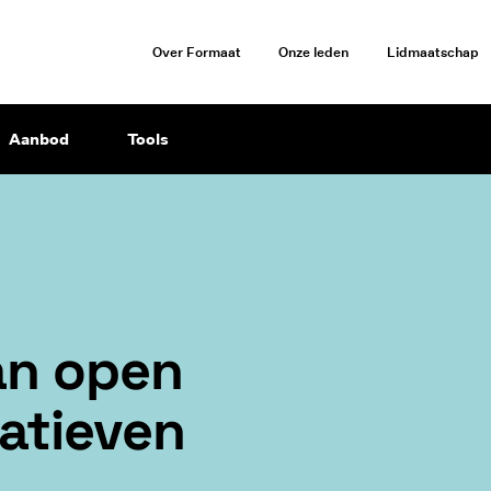
Over Formaat
Onze leden
Lidmaatschap
Aanbod
Tools
an open
­a­tie­ven