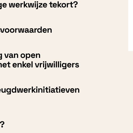
ge werkwijze tekort?
svoorwaarden
g van open
t enkel vrijwilligers
eugdwerkinitiatieven
g?