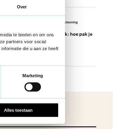
Over
Lokaal beleid
Lokale ondersteuning
Gedeeld Ruimtegebruik: hoe pak je
 media te bieden en om ons
dat slim aan?
ze partners voor social
6 dec 2024
nformatie die u aan ze heeft
Marketing
Alles toestaan