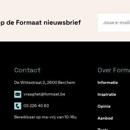
 op de Formaat nieuwsbrief
Contact
Over Form
De Wittestraat 2, 2600 Berchem
Informatie
vraaghet@formaat.be
Inspiratie
03 226 40 83
Opinie
Bereikbaar op ma-vrij van 10-16u
Aanbod
Tools