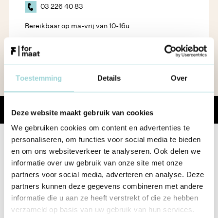
03 226 40 83
Bereikbaar op ma-vrij van 10-16u
NEEM CONTACT OP
Toestemming
Details
Over
Share
Deze website maakt gebruik van cookies
We gebruiken cookies om content en advertenties te
personaliseren, om functies voor social media te bieden
en om ons websiteverkeer te analyseren. Ook delen we
Lees ook
informatie over uw gebruik van onze site met onze
partners voor social media, adverteren en analyse. Deze
partners kunnen deze gegevens combineren met andere
Werkgeverschap
Fase 4: Opvolgen
informatie die u aan ze heeft verstrekt of die ze hebben
Personeelsgesprekken
verzameld op basis van uw gebruik van hun services.