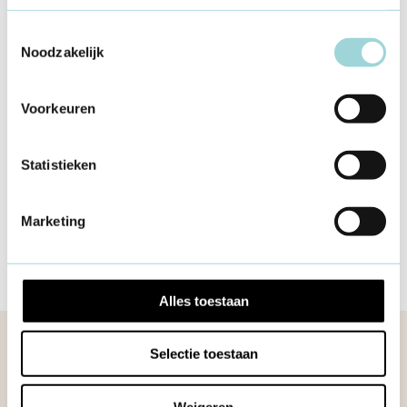
7 nov 2025
Toestemmingsselectie
Noodzakelijk
Voorkeuren
Werkgeverschap
Fase 4: Opvolgen
Werknemers- en werkgeversmap
Statistieken
7 nov 2025
Marketing
Alles toestaan
Selectie toestaan
Meer informatie
Weigeren