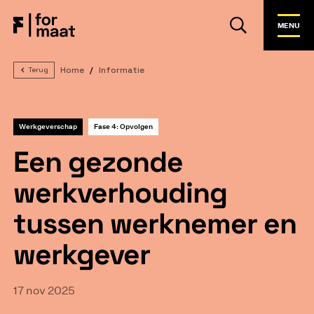
MENU
Home
Informatie
Terug
Werkgeverschap
Fase 4: Opvolgen
Een gezonde
werkverhouding
tussen werknemer en
werkgever
17 nov 2025