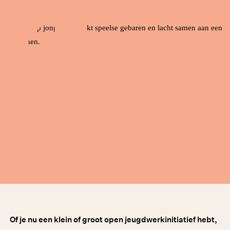
Of je nu een klein of groot open jeugdwerkinitiatief hebt,