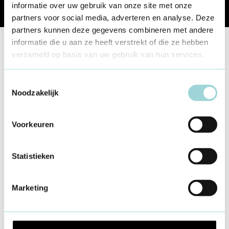
informatie over uw gebruik van onze site met onze
Share
partners voor social media, adverteren en analyse. Deze
partners kunnen deze gegevens combineren met andere
informatie die u aan ze heeft verstrekt of die ze hebben
verzameld op basis van uw gebruik van hun services.
Lees ook
Toestemmingsselectie
Noodzakelijk
Geldzaken
Contracten
Voorkeuren
7 jan 2022
Statistieken
Marketing
Geldzaken
Geld beheren
Begroting
7 jan 2022