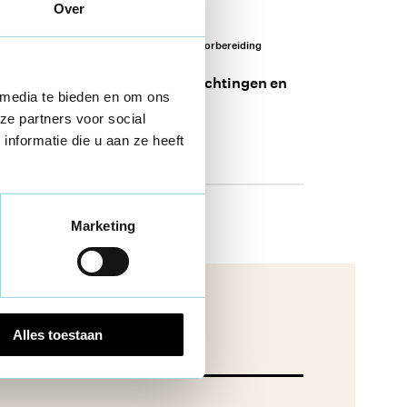
Over
Werkgeverschap
Fase 1: Voorbereiding
Administratieve verplichtingen en
 media te bieden en om ons
aansluitingen
ze partners voor social
5 nov 2025
nformatie die u aan ze heeft
Marketing
Alles toestaan