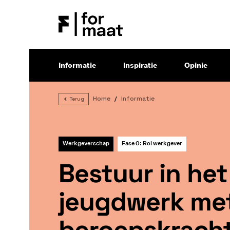
Informatie
Inspiratie
Opinie
Home
Informatie
Terug
Werkgeverschap
Fase 0: Rol werkgever
Bestuur in he
jeugdwerk me
beroepskrach