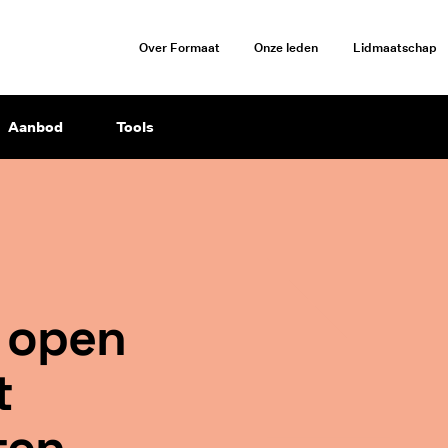
Over Formaat
Onze leden
Lidmaatschap
Aanbod
Tools
t open
t
ten