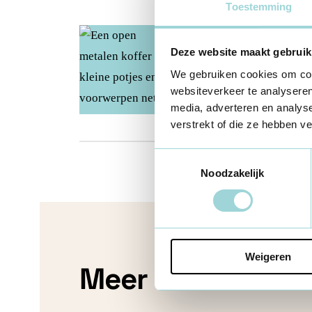
Toestemming
Werkgeverschap
Fase 0: 
Deze website maakt gebruik
Het begroten van loo
We gebruiken cookies om cont
2 nov 2025
websiteverkeer te analyseren
media, adverteren en analys
verstrekt of die ze hebben v
Toestemmingsselectie
Noodzakelijk
Weigeren
Meer informatie