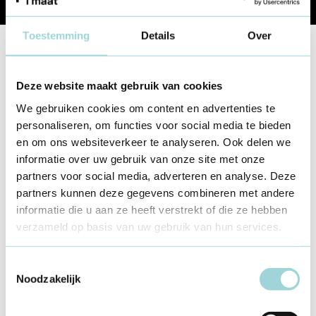
Share
Toestemming
Details
Over
Lees ook
Deze website maakt gebruik van cookies
We gebruiken cookies om content en advertenties te
Lokaal beleid
Lokale ondersteuning
personaliseren, om functies voor social media te bieden
en om ons websiteverkeer te analyseren. Ook delen we
Gedeeld Ruimtegebruik: hoe pak je
informatie over uw gebruik van onze site met onze
dat slim aan?
partners voor social media, adverteren en analyse. Deze
6 dec 2024
partners kunnen deze gegevens combineren met andere
informatie die u aan ze heeft verstrekt of die ze hebben
verzameld op basis van uw gebruik van hun services.
Lokaal beleid
Beleid beïnvloeden
Toestemmingsselectie
Noodzakelijk
Beleidsprocessen in je gemeente
5 jan 2022