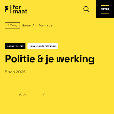
MENU
Home
Informatie
Terug
Lokaal beleid
Lokale ondersteuning
Politie & je werking
5 sep 2025