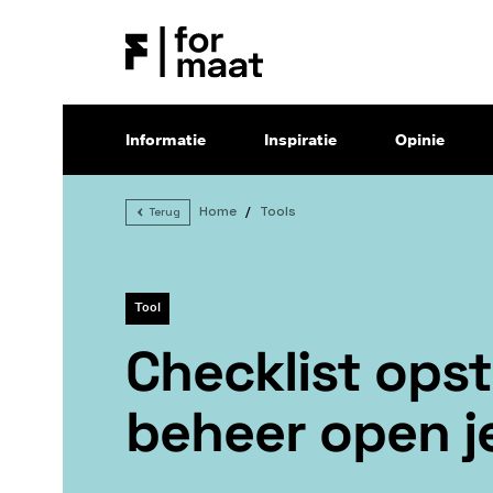
Informatie
Inspiratie
Opinie
Home
Tools
Terug
Tool
Checklist opst
beheer open 