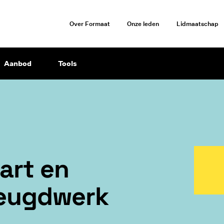
Over Formaat
Onze leden
Lidmaatschap
Aanbod
Tools
art en
jeugdwerk