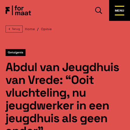
MENU
Home
Opinie
Terug
Getuigenis
Abdul van Jeugdhuis
van Vrede: “Ooit
vluchteling, nu
jeugdwerker in een
jeugdhuis als geen