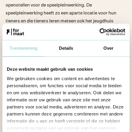
openstellen voor de speelpleinwerking. De
speelpleinwerking heeft zo een aparte locatie voor hun
tieners en die tieners leren meteen ook het jeugdhuis
kennen. Dat verlaagt de drempel voor hen om later het
jeugdhuis nog eens te bezoeken. Een echte win-
winsituatie.
Toestemming
Details
Over
De jongeren die een tienerwerking op poten zetten,
moeten het gevoel hebben dat ze meerwaarde creëren voor
Deze website maakt gebruik van cookies
hun eigen werking en voor hun stad of gemeente. Een
We gebruiken cookies om content en advertenties te
jeugddienst die je ondersteunt en een goede
personaliseren, om functies voor social media te bieden
jeugdconsulent die je visie deelt, zijn daarbij enorm veel
en om ons websiteverkeer te analyseren. Ook delen we
informatie over uw gebruik van onze site met onze
waard. En als de schepen van Jeugd met je plannen kan
partners voor social media, adverteren en analyse. Deze
uitpakken, is het helemaal in kannen en kruiken.
partners kunnen deze gegevens combineren met andere
informatie die u aan ze heeft verstrekt of die ze hebben
Een plek in de publieke ruimte
verzameld op basis van uw gebruik van hun services.