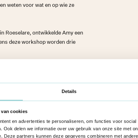
eren weten voor wat en op wie ze
 in Roeselare, ontwikkelde Amy een
dens deze workshop worden drie
meinen (zoals openbaar vervoer,
 voor het jeugdhuis).
Details
over thema’s die jongeren belangrijk
 van cookies
f, stemcomputer, registratie van
ent en advertenties te personaliseren, om functies voor social
lokale verkiezingen).
. Ook delen we informatie over uw gebruik van onze site met on
e. Deze partners kunnen deze gegevens combineren met andere i