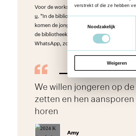
verstrekt of die ze hebben v
Voor de workshop gebruiken ze methodie
u
. "In de bibliotheek staat ook een stemc
Toestemmingsselectie
komen de jongeren meestal niet. Ik heb ee
Noodzakelijk
de bibliotheek. We laten dit zien tijdens d
WhatsApp, zodat ze de video kunnen bekij
Weigeren
We willen jongeren op de
zetten en hen aansporen 
horen
Amy