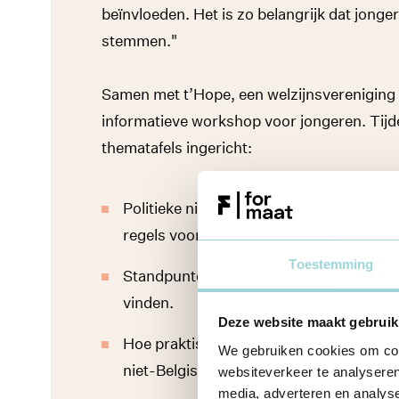
beïnvloeden. Het is zo belangrijk dat jong
stemmen."
Samen met t’Hope, een welzijnsvereniging
informatieve workshop voor jongeren. Tij
thematafels ingericht:
Politieke niveaus en hun beslissingsdo
regels voor elektrische steps, subsidies
Toestemming
Standpunten van verschillende partijen 
vinden.
Deze website maakt gebruik
Hoe praktisch stemmen (oproepingsbrie
We gebruiken cookies om cont
niet-Belgische kiezers voor de komende 
websiteverkeer te analyseren
media, adverteren en analys