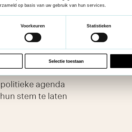
erzameld op basis van uw gebruik van hun services.
ken van
Ieders stem telt
, Ligo en
Tis aan
omputer om te oefenen, maar daar
n filmpje gemaakt van mijn bezoek aan
Voorkeuren
Statistieken
e workshop en verspreiden het ook via
ken voor het stemmen," vertelt Amy.
Selectie toestaan
 politieke agenda
hun stem te laten