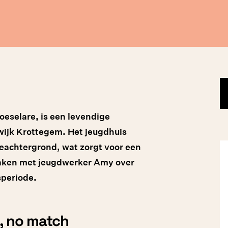
eselare, is een levendige
wijk Krottegem. Het jeugdhuis
ieachtergrond, wat zorgt voor een
praken met jeugdwerker Amy over
speriode.
, no match