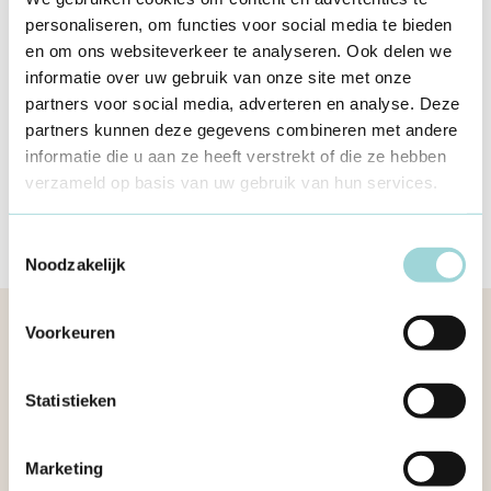
personaliseren, om functies voor social media te bieden
en om ons websiteverkeer te analyseren. Ook delen we
Aanbod & Activiteiten
Bovenlokaal jeugdwerk
informatie over uw gebruik van onze site met onze
Bovenlokaal jeugdwerk: indienen
partners voor social media, adverteren en analyse. Deze
voor 2028–2030
partners kunnen deze gegevens combineren met andere
3 jun 2026
informatie die u aan ze heeft verstrekt of die ze hebben
verzameld op basis van uw gebruik van hun services.
Toestemmingsselectie
Noodzakelijk
Voorkeuren
Meer informatie
Statistieken
Marketing