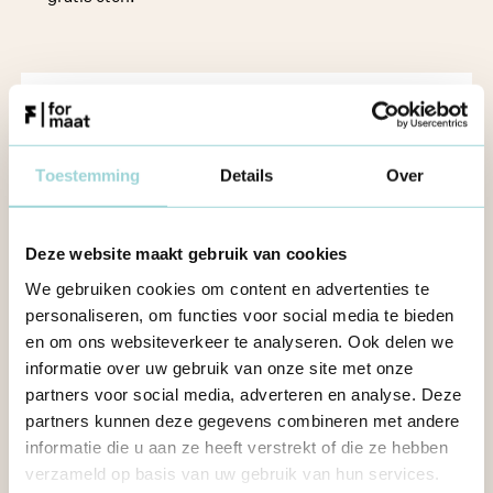
Interesse?
Word jij een RaaTslid? Stuur een mail naar
Toestemming
Details
Over
thomas.petit@formaat.be
. Vermeld zeker je
naam, in welk jeugdhuis je actief bent en je
contactgegevens.
Deze website maakt gebruik van cookies
We gebruiken cookies om content en advertenties te
personaliseren, om functies voor social media te bieden
en om ons websiteverkeer te analyseren. Ook delen we
MEER INFO OVER DE RAAT
informatie over uw gebruik van onze site met onze
partners voor social media, adverteren en analyse. Deze
partners kunnen deze gegevens combineren met andere
informatie die u aan ze heeft verstrekt of die ze hebben
verzameld op basis van uw gebruik van hun services.