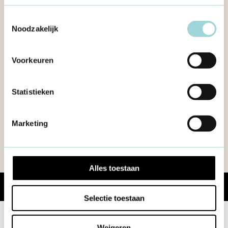
Neem contact op:
Toestemmingsselectie
Noodzakelijk
De Wittestraat 2, 2600 Berchem
vraaghet@formaat.be
Voorkeuren
03 226 40 83
Statistieken
Bereikbaar op ma-vrij van 10-16u
NEEM CONTACT OP
Marketing
Alles toestaan
Share
Selectie toestaan
Weigeren