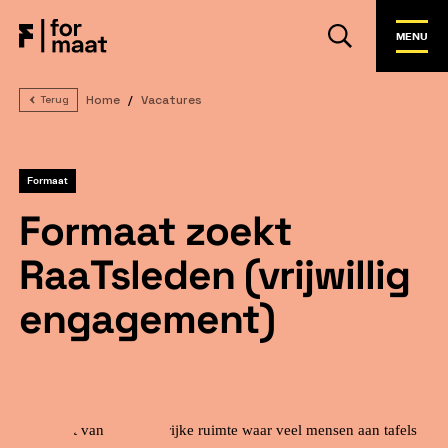
MENU
Home
Vacatures
Terug
Formaat
Formaat zoekt
RaaTsleden (vrijwillig
engagement)