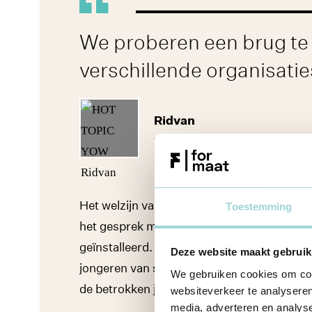
We proberen een brug te 
verschillende organisatie
Ridvan
Voorzitter
Youth of Willebroek
Het welzijn van jongeren staat onder druk
Toestemming
het gesprek met jongeren aan te gaan. Onl
geïnstalleerd. Niet om de verspreiding van
Deze website maakt gebruik
jongeren van straat te houden. Dat zorgde 
We gebruiken cookies om cont
de betrokken jongeren en kon zo het gesp
websiteverkeer te analyseren
media, adverteren en analys