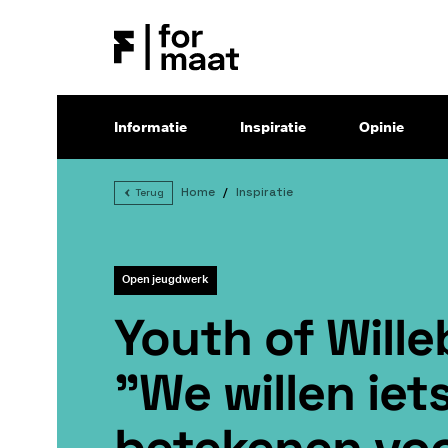
Informatie
Inspiratie
Opinie
Home
Inspiratie
Terug
Open jeugdwerk
Youth of Wille
"We willen iet
betekenen vo