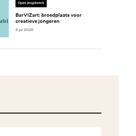
Open jeugdwerk
BarVIZart: broedplaats voor
creatieve jongeren
9 jul 2026