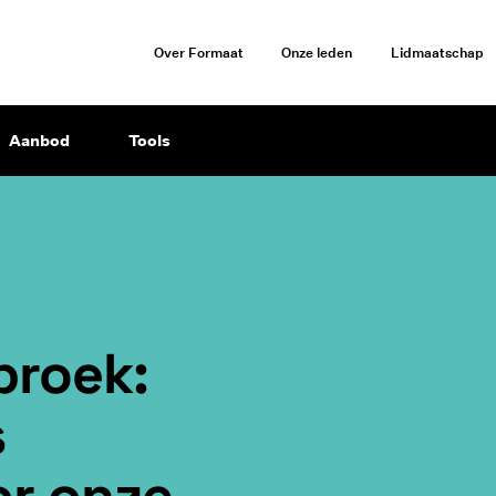
Over Formaat
Onze leden
Lidmaatschap
Aanbod
Tools
broek:
s
or onze