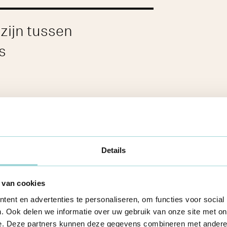
zijn tussen
s
 in deze periode. Met YoW proberen we
Details
angs werd hier een avondklok
 het coronavirus tegen te gaan, wel om
 van cookies
voor conflicten. Ik kende een deel van
ent en advertenties te personaliseren, om functies voor social
rek met hen aangaan.
. Ook delen we informatie over uw gebruik van onze site met on
e. Deze partners kunnen deze gegevens combineren met andere i