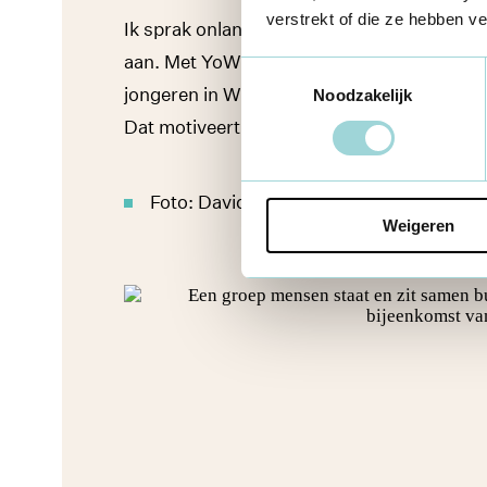
verstrekt of die ze hebben v
Ik sprak onlangs met iemand die me zei dat 
aan. Met YoW kunnen we die mensen weer z
Toestemmingsselectie
jongeren in Willebroek hopen dat we iets 
Noodzakelijk
Dat motiveert ons om door te gaan.”
Foto: David Legreve en YoW vzw
Weigeren