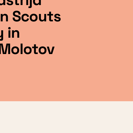
en Scouts
 in
 Molotov