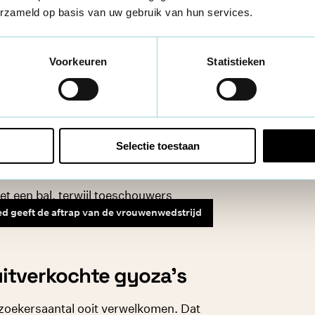
, stelde hij dus meteen deze
erzameld op basis van uw gebruik van hun services.
Voorkeuren
Statistieken
lf, met een standje om de werking toe
 Mohammed, bekend gezicht bij de
. “Zo gaven we hen ook zichtbaarheid op
Selectie toestaan
geeft de aftrap van de vrouwenwedstrijd
uitverkochte gyoza’s
ezoekersaantal ooit verwelkomen. Dat