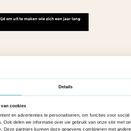
jd om uit te maken wie zich een jaar lang
 goede doelen. Dit jaar viel de keuze
n Herent (OGV). Een bewuste keuze.
e in de bloemetjes zetten die wat
Details
 “De mooie werking van OGV kiezen leek
 van cookies
ent en advertenties te personaliseren, om functies voor social
as toevallig in gesprek geraakt met
. Ook delen we informatie over uw gebruik van onze site met on
 werking. Toen de tijd aanbrak om
e. Deze partners kunnen deze gegevens combineren met andere i