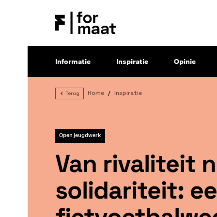
Informatie
Inspiratie
Opinie
Home
Inspiratie
Terug
Open jeugdwerk
Van rivaliteit 
solidariteit: e
fiet­voet­bal­we