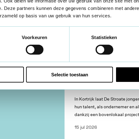
. Ook delen we informatie over uw gebruik van onze site met on
e. Deze partners kunnen deze gegevens combineren met andere i
erzameld op basis van uw gebruik van hun services.
Voorkeuren
Statistieken
Open jeugdwerk
De Stroate: wa
Selectie toestaan
manier van do
In Kortrijk laat De Stroate jong
hun talent, als ondernemer en a
dankzij een bovenlokaal project
15 jul 2026