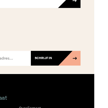
SCHRIJF IN
aat
Over Formaat