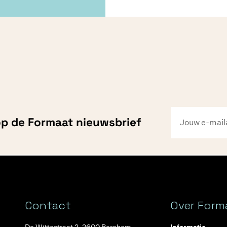
 op de Formaat nieuwsbrief
Contact
Over Form
De Wittestraat 2, 2600 Berchem
Informatie