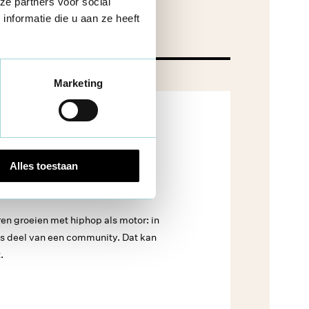
ze partners voor social
nformatie die u aan ze heeft
Marketing
ar zorg een
Alles toestaan
en wordt
eren groeien met hiphop als motor: in
ls deel van een community. Dat kan
.