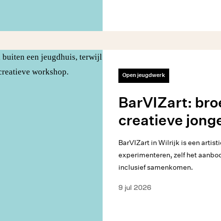
Open jeugdwerk
BarVIZart: bro
creatieve jong
BarVIZart in Wilrijk is een artist
experimenteren, zelf het aanb
inclusief samenkomen.
9 jul 2026