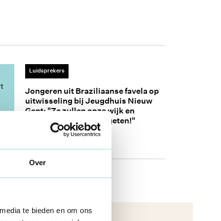
Luidsprekers
Jongeren uit Braziliaanse favela op
uitwisseling bij Jeugdhuis Nieuw
Gent: "Ze zullen onze wijk en
jongeren niet snel vergeten!"
21 mrt 2023
Over
 media te bieden en om ons