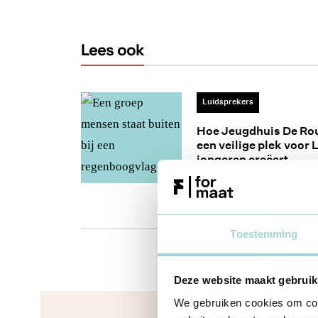
Lees ook
Luidsprekers
Hoe Jeugdhuis De Rou
een veilige plek voo
jongeren creëert
17 mei 2023
Toestemming
Deze website maakt gebruik
We gebruiken cookies om cont