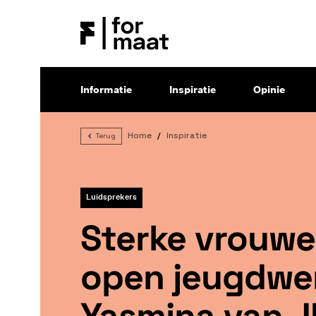
Informatie
Inspiratie
Opinie
Home
Inspiratie
Terug
Luidsprekers
Sterke vrouwe
open jeugdwe
Yasmina van 