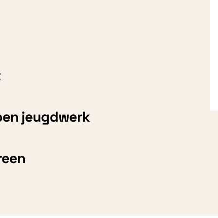
t
open jeugdwerk
reen