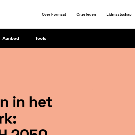
Over Formaat
Onze leden
Lidmaatschap
Aanbod
Tools
n in het
rk:
JH 2050