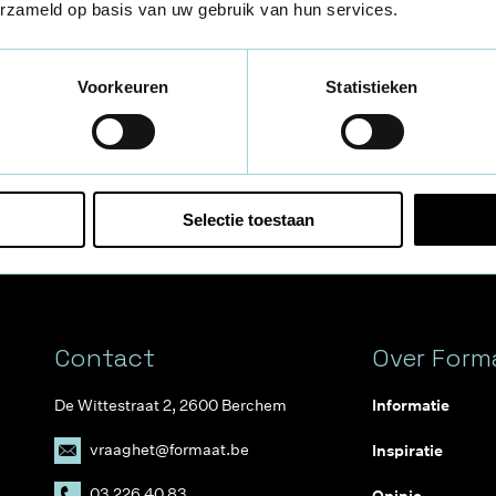
erzameld op basis van uw gebruik van hun services.
Voorkeuren
Statistieken
 op de Formaat nieuwsbrief
Selectie toestaan
Contact
Over Form
De Wittestraat 2, 2600 Berchem
Informatie
vraaghet@formaat.be
Inspiratie
03 226 40 83
Opinie