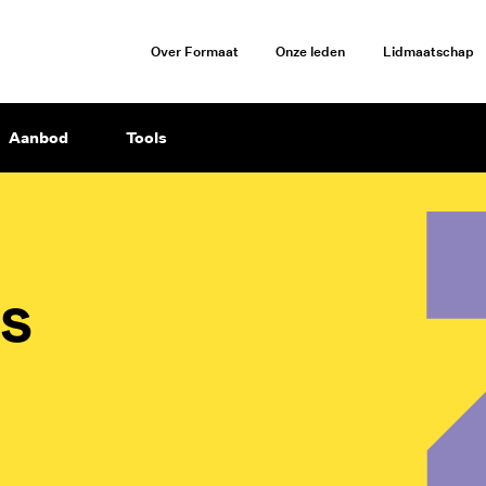
Over Formaat
Onze leden
Lidmaatschap
Aanbod
Tools
rs