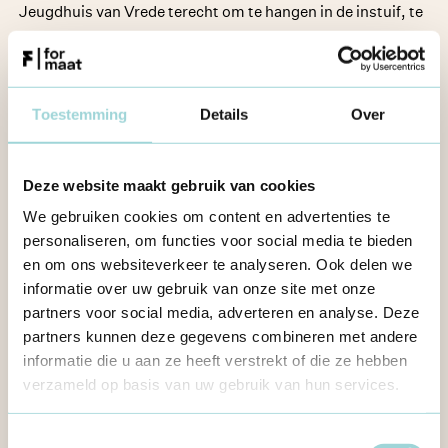
Jeugdhuis van Vrede terecht om te hangen in de instuif, te
biljarten of een spelletje tafelvoetbal of airhockey te
spelen. “Als we activiteiten organiseren wordt de invulling
daarvan meebepaald door de jongeren”, vertelt Mustafa.
Toestemming
Details
Over
“We vragen hen ook om zelf activiteiten te organiseren. Zo
proberen we niet alleen te bouwen aan hun
verantwoordelijkheidsgevoel, maar ook aan hun
Deze website maakt gebruik van cookies
zelfzekerheid.”
We gebruiken cookies om content en advertenties te
personaliseren, om functies voor social media te bieden
“We maken bewust ruimte voor zelfontplooiing”, klinkt het
en om ons websiteverkeer te analyseren. Ook delen we
bij Loubna. “Sinds kort kunnen onze jongeren deelnemen
informatie over uw gebruik van onze site met onze
aan een ComPastraject.Dat is een initiatief van Stad
partners voor social media, adverteren en analyse. Deze
Antwerpen waardoor jongeren kunnen werken aan hun soft
partners kunnen deze gegevens combineren met andere
informatie die u aan ze heeft verstrekt of die ze hebben
skills. Zo mogen ze zelf enkele competenties kiezen en
verzameld op basis van uw gebruik van hun services.
mogen we als jeugdhuis invullen hoe we hieraan werken.
Als bijvoorbeeld iemand wil bijleren over leiderschap, dan
Toestemmingsselectie
mag die bij ons een evenement organiseren. Als we vinden