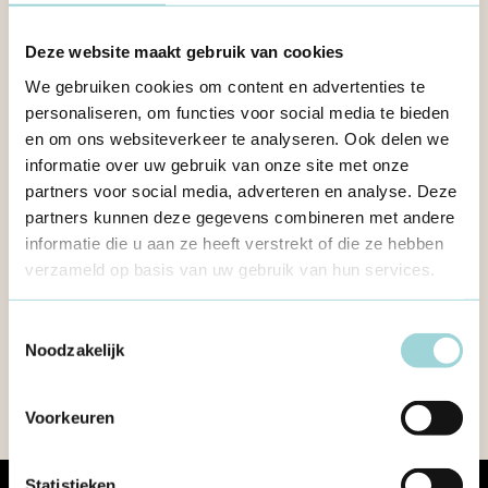
2022 was een jaar van heropenen en herbronnen, van
Deze website maakt gebruik van cookies
organiseren en samenkomen en vooral weer van ijveren
voor meer en sterker open jeugdwerk. Formaat
We gebruiken cookies om content en advertenties te
personaliseren, om functies voor social media te bieden
ondersteunde, vertegenwoordigde, organiseerde,
en om ons websiteverkeer te analyseren. Ook delen we
vernieuwde en nog veel meer. Bekijk mee ons jaar in
informatie over uw gebruik van onze site met onze
vogelvlucht in dit jaarverslag.
partners voor social media, adverteren en analyse. Deze
partners kunnen deze gegevens combineren met andere
informatie die u aan ze heeft verstrekt of die ze hebben
In dit jaarverslag kan je doorklikken op verschillende
verzameld op basis van uw gebruik van hun services.
artikels, foto's en video's.
Toestemmingsselectie
Noodzakelijk
DOWNLOAD DEZE PUBLICATIE
Voorkeuren
Statistieken