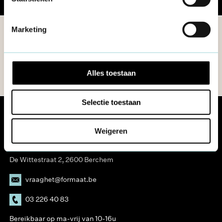
Share
Marketing
Schrijf je in op de Formaat nieuwsbrief
Alles toestaan
Selectie toestaan
Weigeren
De Wittestraat 2, 2600 Berchem
vraaghet@formaat.be
03 226 40 83
Bereikbaar op ma-vrij van 10-16u