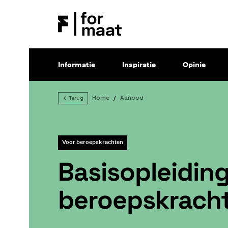
Informatie
Inspiratie
Opinie
Home
Aanbod
Terug
Voor beroepskrachten
Basisopleidin
beroepskrach