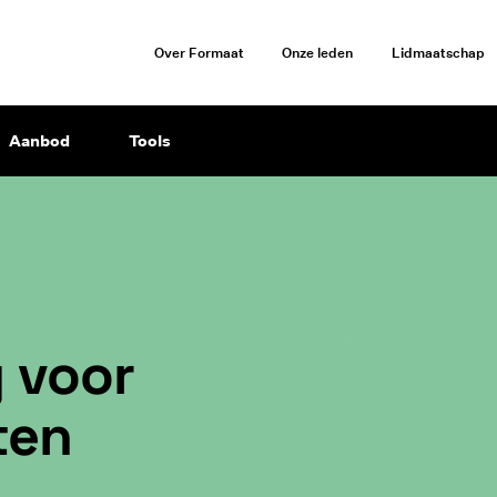
Over Formaat
Onze leden
Lidmaatschap
Aanbod
Tools
g voor
ten