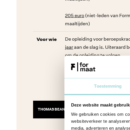
205 euro
(niet-leden van Forma
maaltijden)
Voor wie
De opleiding voor beroepskrac
jaar
aan de slag is. Uiteraard 
om de opleiding te volgen.
Toestemming
Deze website maakt gebruik
THOMAS BEANTWOORDT AL JE VRAGEN
We gebruiken cookies om cont
websiteverkeer te analyseren
media, adverteren en analys