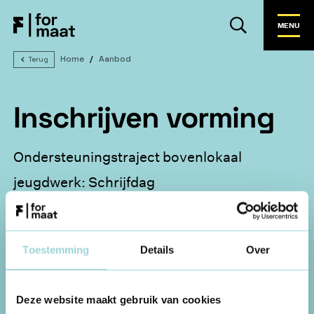
MENU
Home
Aanbod
Terug
Inschrijven vorming
Ondersteuningstraject bovenlokaal
jeugdwerk: Schrijfdag
1. Vorming
2. Contactgegevens
Toestemming
Details
Over
Kies je vorming
Deze website maakt gebruik van cookies