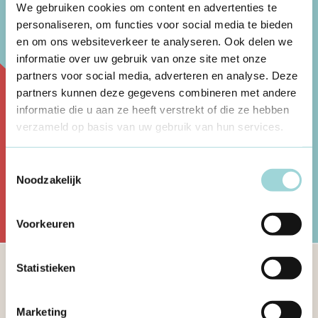
We gebruiken cookies om content en advertenties te
personaliseren, om functies voor social media te bieden
Schrijfdag Gent
en om ons websiteverkeer te analyseren. Ook delen we
informatie over uw gebruik van onze site met onze
partners voor social media, adverteren en analyse. Deze
Schrijfdag Antwerpen
partners kunnen deze gegevens combineren met andere
informatie die u aan ze heeft verstrekt of die ze hebben
verzameld op basis van uw gebruik van hun services.
VOLGENDE STAP
Toestemmingsselectie
Noodzakelijk
Voorkeuren
Statistieken
Schrijf je in op de Formaat nieuwsbrief
Marketing