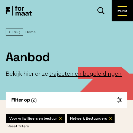
MENU
Home
Terug
Aanbod
Bekijk hier onze
trajecten en begeleidingen
Filter op
(2)
Voor vrijwilligers en bestuur
Netwerk Bestuurders
Reset filters